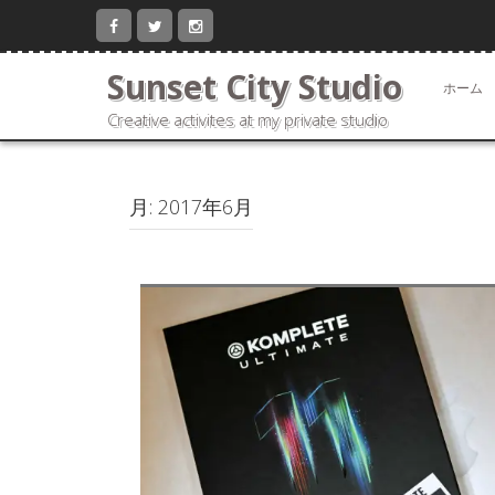
コ
ン
テ
Sunset City Studio
ン
ホーム
ツ
Creative activites at my private studio
へ
ス
キ
ッ
月:
2017年6月
プ