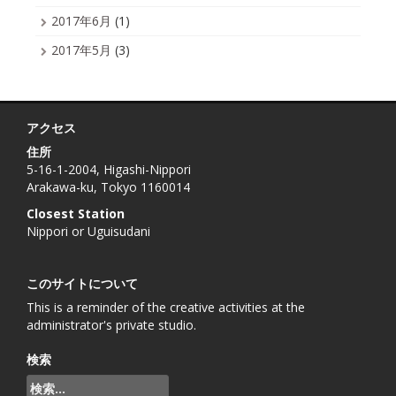
2017年6月
(1)
2017年5月
(3)
アクセス
住所
5-16-1-2004, Higashi-Nippori
Arakawa-ku, Tokyo 1160014
Closest Station
Nippori or Uguisudani
このサイトについて
This is a reminder of the creative activities at the
administrator's private studio.
検索
検