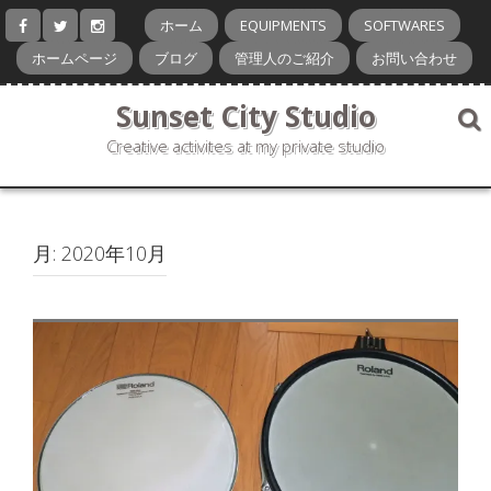
コ
ホーム
EQUIPMENTS
SOFTWARES
ン
テ
ホームページ
ブログ
管理人のご紹介
お問い合わせ
ン
ツ
Sunset City Studio
へ
ス
Creative activites at my private studio
キ
ッ
プ
月:
2020年10月