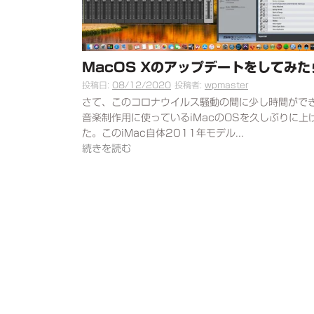
MacOS Xのアップデートをしてみた
投稿日:
08/12/2020
投稿者:
wpmaster
さて、このコロナウイルス騒動の間に少し時間がで
音楽制作用に使っているiMacのOSを久しぶりに上
た。このiMac自体2011年モデル...
続きを読む