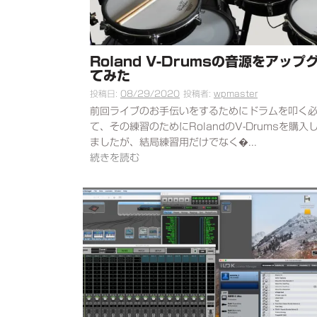
Roland V-Drumsの音源をアッ
てみた
投稿日:
08/29/2020
投稿者:
wpmaster
前回ライブのお手伝いをするためにドラムを叩く
て、その練習のためにRolandのV-Drumsを購
ましたが、結局練習用だけでなく�...
続きを読む