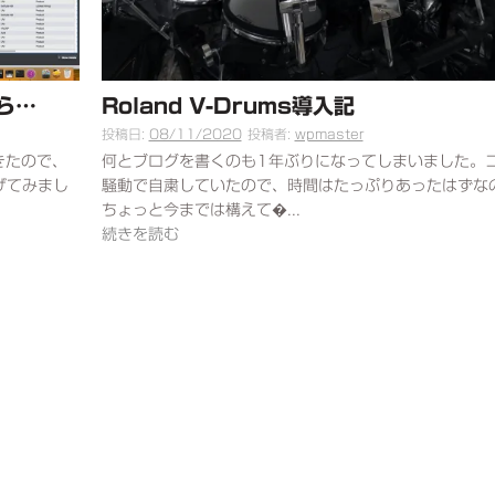
ら…
Roland V-Drums導入記
投稿日:
08/11/2020
投稿者:
wpmaster
きたので、
何とブログを書くのも1年ぶりになってしまいました。
げてみまし
騒動で自粛していたので、時間はたっぷりあったはずな
ちょっと今までは構えて�...
続きを読む