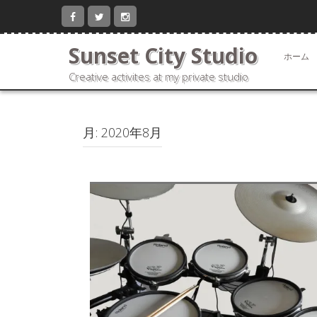
コ
ン
テ
Sunset City Studio
ン
ホーム
ツ
Creative activites at my private studio
へ
ス
キ
ッ
月:
2020年8月
プ