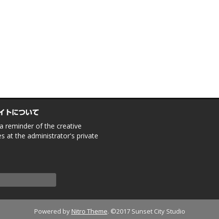
イトについて
 a reminder of the creative
ies at the administrator's private
Powered by
Nitro Theme
.
©2017 Sunset City Studio