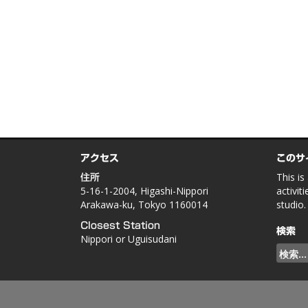
アクセス
このサ
This is
住所
5-16-1-2004, Higashi-Nippori
activit
Arakawa-ku, Tokyo 1160014
studio.
Closest Station
検索
Nippori or Uguisudani
検
索: