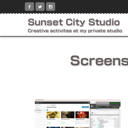
コ
ン
テ
ン
Sunset City Studio
ツ
へ
Creative activites at my private studio
ス
キ
ッ
プ
Screens