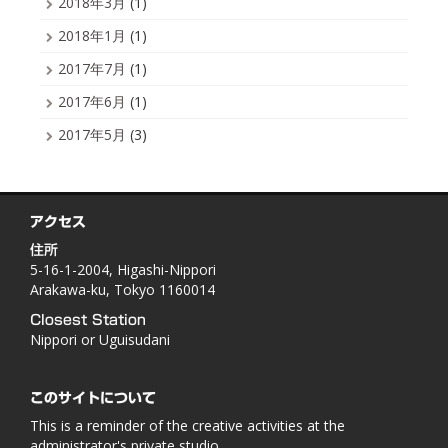
2018年3月
(1)
2018年1月
(1)
2017年7月
(1)
2017年6月
(1)
2017年5月
(3)
アクセス
住所
5-16-1-2004, Higashi-Nippori
Arakawa-ku, Tokyo 1160014
Closest Station
Nippori or Uguisudani
このサイトについて
This is a reminder of the creative activities at the
administrator's private studio.