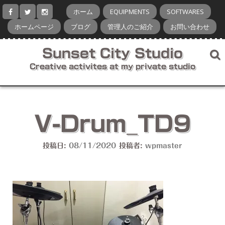
コ
ホーム
EQUIPMENTS
SOFTWARES
ン
テ
ホームページ
ブログ
管理人のご紹介
お問い合わせ
ン
ツ
Sunset City Studio
へ
ス
Creative activites at my private studio
キ
ッ
プ
V-Drum_TD9
投稿日:
08/11/2020
投稿者:
wpmaster