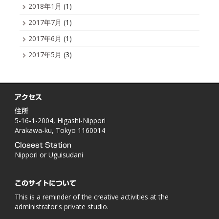
2018年1月
(1)
2017年7月
(1)
2017年6月
(1)
2017年5月
(3)
アクセス
住所
5-16-1-2004, Higashi-Nippori
Arakawa-ku, Tokyo 1160014
Closest Station
Nippori or Uguisudani
このサイトについて
This is a reminder of the creative activities at the
administrator's private studio.