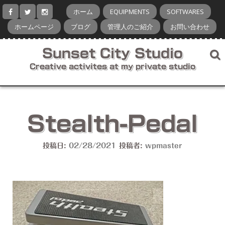
コ
ホーム
EQUIPMENTS
SOFTWARES
ン
テ
ホームページ
ブログ
管理人のご紹介
お問い合わせ
ン
ツ
Sunset City Studio
へ
ス
Creative activites at my private studio
キ
ッ
プ
Stealth-Pedal
投稿日:
02/28/2021
投稿者:
wpmaster