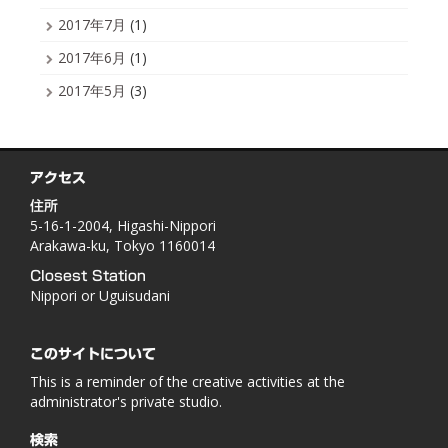
2017年7月
(1)
2017年6月
(1)
2017年5月
(3)
アクセス
住所
5-16-1-2004, Higashi-Nippori
Arakawa-ku, Tokyo 1160014
Closest Station
Nippori or Uguisudani
このサイトについて
This is a reminder of the creative activities at the
administrator's private studio.
検索