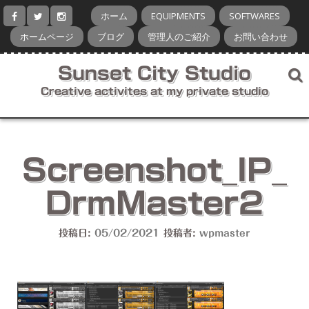
コ
ホーム
EQUIPMENTS
SOFTWARES
ン
テ
ホームページ
ブログ
管理人のご紹介
お問い合わせ
ン
ツ
Sunset City Studio
へ
ス
Creative activites at my private studio
キ
ッ
プ
Screenshot_IP_
DrmMaster2
投稿日:
05/02/2021
投稿者:
wpmaster