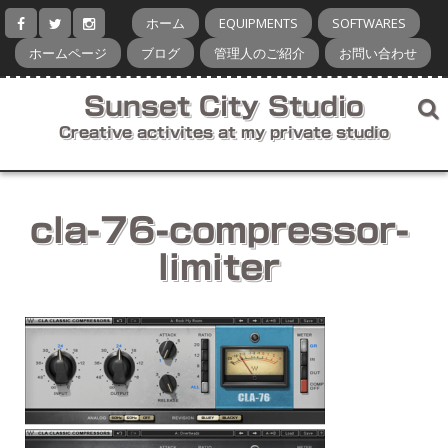
コ
ホーム
EQUIPMENTS
SOFTWARES
ン
テ
ホームページ
ブログ
管理人のご紹介
お問い合わせ
ン
ツ
Sunset City Studio
へ
ス
Creative activites at my private studio
キ
ッ
プ
cla-76-compressor-
limiter