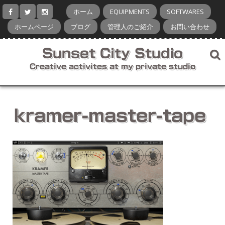
コ
ホーム
EQUIPMENTS
SOFTWARES
ン
テ
ホームページ
ブログ
管理人のご紹介
お問い合わせ
ン
ツ
Sunset City Studio
へ
ス
Creative activites at my private studio
キ
ッ
プ
kramer-master-tape