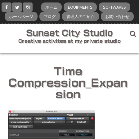
コ
ホーム
EQUIPMENTS
SOFTWARES
ン
テ
ホームページ
ブログ
管理人のご紹介
お問い合わせ
ン
ツ
Sunset City Studio
へ
ス
Creative activites at my private studio
キ
ッ
プ
Time
Compression_Expan
sion