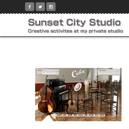
コ
ン
テ
ン
Sunset City Studio
ツ
へ
Creative activites at my private studio
ス
キ
ッ
プ