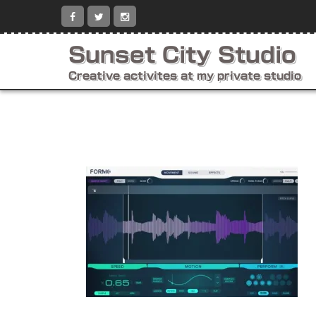
コ
ン
テ
ン
Sunset City Studio
ツ
へ
Creative activites at my private studio
ス
キ
ッ
プ